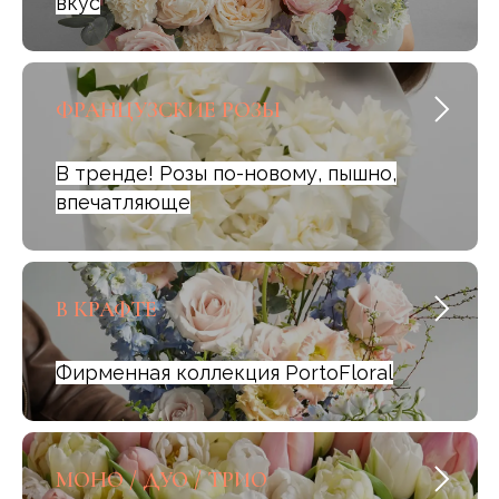
вкус
ФРАНЦУЗСКИЕ РОЗЫ
В тренде! Розы по-новому, пышно,
впечатляюще
В КРАФТЕ
Фирменная коллекция PortoFloral
МОНО / ДУО / ТРИО