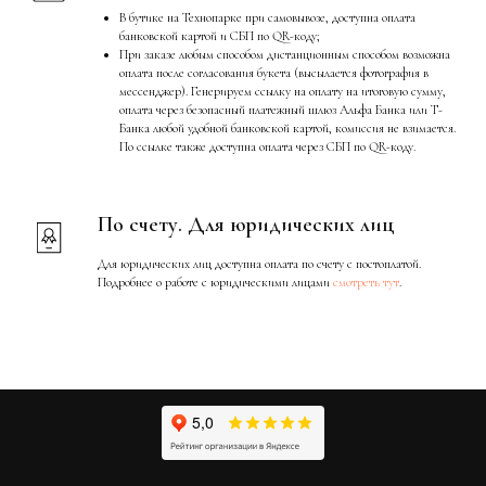
В бутике на Технопарке при самовывозе, доступна оплата
банковской картой и СБП по QR-коду;
При заказе любым способом дистанционным способом возможна
оплата после согласования букета (высылается фотография в
мессенджер). Генерируем ссылку на оплату на итоговую сумму,
оплата через безопасный платежный шлюз Альфа Банка или Т-
Банка любой удобной банковской картой, комиссия не взимается.
По ссылке также доступна оплата через СБП по QR-коду.
По счету. Для юридических лиц
Для юридических лиц доступна оплата по счету с постоплатой.
Подробнее о работе с юридическими лицами
смотреть тут
.