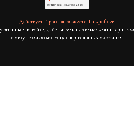
Действует Гарантия свежести. Подробнее.
указанные на сайте, действительны только для интернет-м
и могут отличаться от цен в розничных магазинах.
ЛОГ
УСЛУГИ И СЕРВИС
ие букеты
Подписка на цветы
еские букеты
Цветочный консьерж
еты
Цветочный банк
ские розы
Компаниям
иции
Гарантия свежести
Дуо / Трио