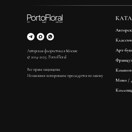
КАТА
Авторск
Классич
Арт-бук
Авторская флористика в Москве
© 2014-2025. PortoFloral
Француз
Все права защищены.
Композ
Незаконное копирование преследуется по закону
Моно / 
Коллек