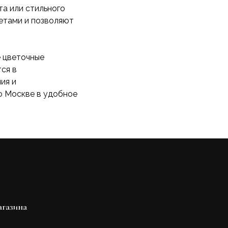
та или стильного
ветами и позволяют
е цветочные
ся в
ия и
по Москве в удобное
агазина