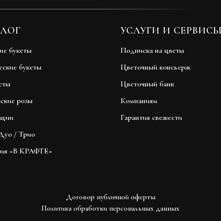
ЛОГ
УСЛУГИ И СЕРВИС
ие букеты
Подписка на цветы
еские букеты
Цветочный консьерж
еты
Цветочный банк
ские розы
Компаниям
иции
Гарантия свежести
Дуо / Трио
ция «В КРАФТЕ»
Договор публичной оферты
Политика обработки персональных данных