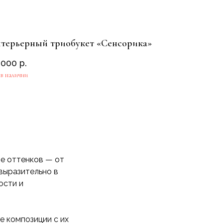
терьерный триобукет «Сенсорика»
 000
р.
 в наличии
ие оттенков — от
выразительно в
ости и
е композиции с их