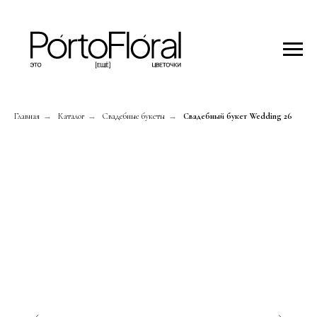
Главная
→
Каталог
→
Свадебные букеты
→
Свадебный букет Wedding 26