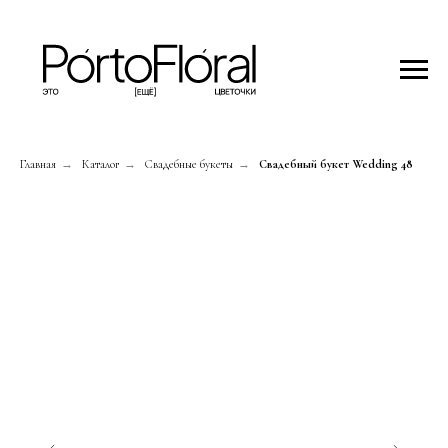
Главная
→
Каталог
→
Свадебные букеты
→
Свадебный букет Wedding 48