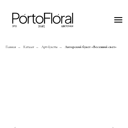
Главная
→
Каталог
→
Арт-букеты
→
Авторский букет «Весенний свет»