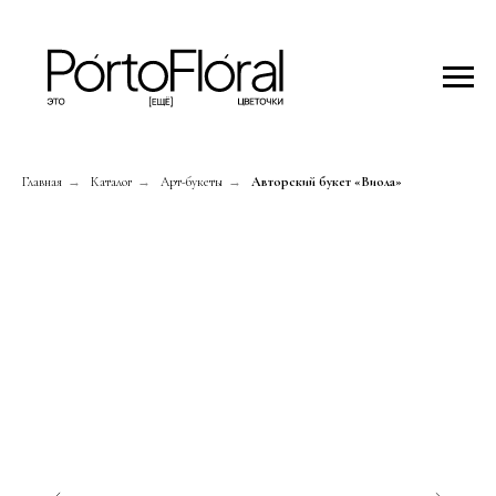
Главная
→
Каталог
→
Арт-букеты
→
Авторский букет «Виола»