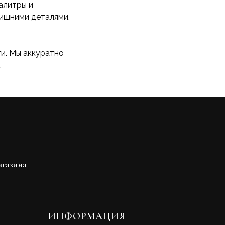
алитры и
лишними деталями.
ти. Мы аккуратно
.
агазина
Ы
ИНФОРМАЦИЯ