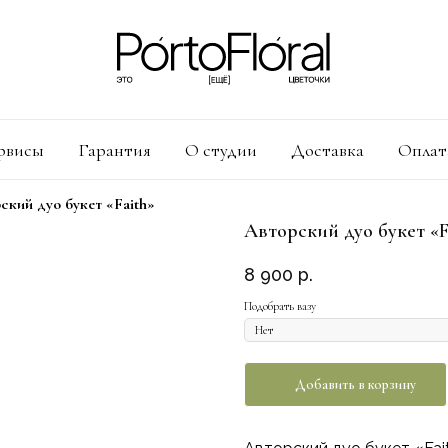
рвисы
Гарантия
О студии
Доставка
Оплат
ский дуо букет «Faith»
Авторский дуо букет «F
8 900
р.
Подобрать вазу
Добавить в корзину