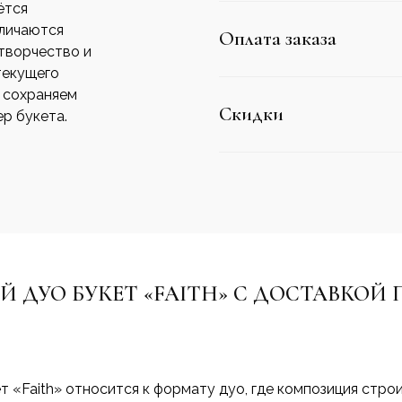
ётся
тличаются
Оплата заказа
творчество и
текущего
о сохраняем
Скидки
р букета.
Й ДУО БУКЕТ «FAITH» С ДОСТАВКОЙ 
т «Faith» относится к формату дуо, где композиция стро