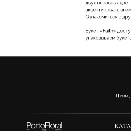
двух основных цвет
акцентировать вним
Ознакомиться с др
Букет «Faith» дост
упаковываем букеты
Цены, 
КАТА