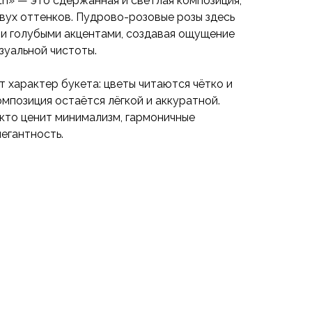
th» — это сдержанная и светлая композиция,
вух оттенков. Пудрово-розовые розы здесь
и голубыми акцентами, создавая ощущение
изуальной чистоты.
 характер букета: цветы читаются чётко и
омпозиция остаётся лёгкой и аккуратной.
, кто ценит минимализм, гармоничные
егантность.