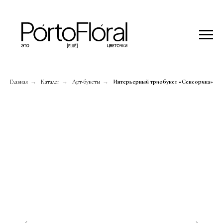
Главная
→
Каталог
→
Арт-букеты
→
Интерьерный триобукет «Сенсорика»