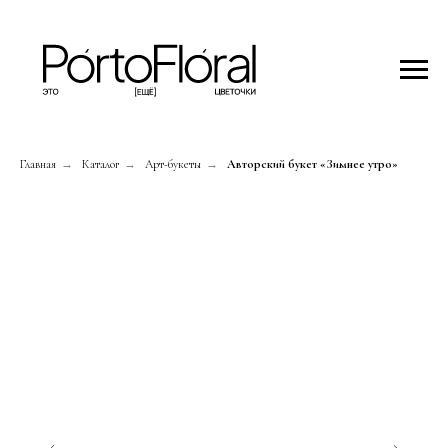
Главная
→
Каталог
→
Арт-букеты
→
Авторский букет «Зимнее утро»