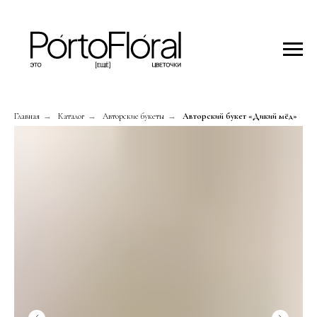
Главная
→
Каталог
→
Авторские букеты
→
Авторский букет «Дикий мёд»