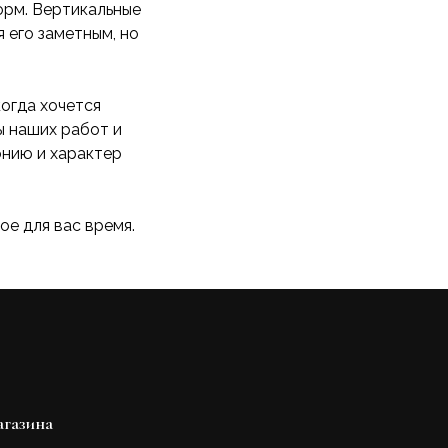
орм. Вертикальные
 его заметным, но
когда хочется
ы наших работ и
онию и характер
ое для вас время.
агазина