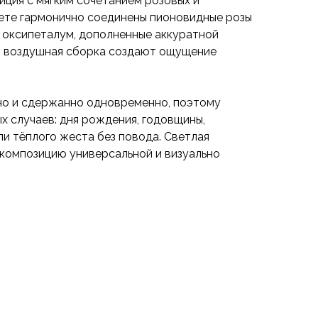
иция с мягким сочетанием розовых и
кете гармонично соединены пионовидные розы
и оксипеталум, дополненные аккуратной
и воздушная сборка создают ощущение
но и сдержанно одновременно, поэтому
х случаев: дня рождения, годовщины,
ли тёплого жеста без повода. Светлая
 композицию универсальной и визуально