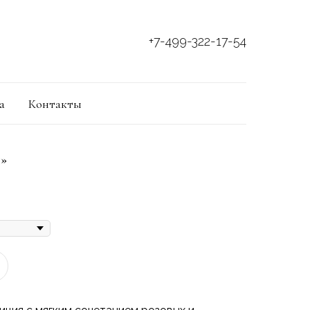
+7-499-322-17-54
а
Контакты
ч»