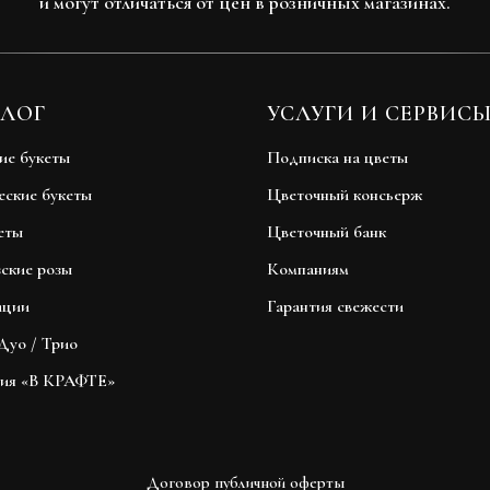
и могут отличаться от цен в розничных магазинах.
ЛОГ
УСЛУГИ И СЕРВИС
ие букеты
Подписка на цветы
еские букеты
Цветочный консьерж
еты
Цветочный банк
ские розы
Компаниям
иции
Гарантия свежести
Дуо / Трио
ция «В КРАФТЕ»
Договор публичной оферты