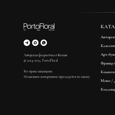
КАТА
Авторск
Классич
Арт-бук
Авторская флористика в Москве
© 2014-2025. PortoFloral
Француз
Все права защищены.
Композ
Незаконное копирование преследуется по закону
Моно / 
Коллек