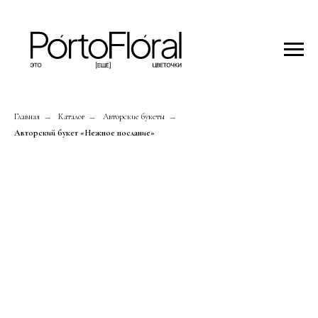
Главная
→
Каталог
→
Авторские букеты
→
Авторский букет «Нежное послание»