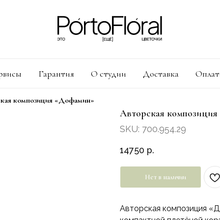
рвисы
Гарантия
О студии
Доставка
Оплат
кая композиция «Дофамин»
Авторская композиция
SKU: 700.954.29
14750
р.
Нет в наличии
Авторская композиция «Д