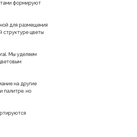
ентами формируют
бной для размещения
ой структуре цветы
ral. Мы уделяем
 цветовым
мание на другие
и палитре, но
ортируются