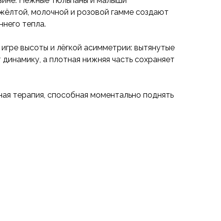
зине. Нежные тюльпаны и малыши
жёлтой, молочной и розовой гамме создают
него тепла.
игре высоты и лёгкой асимметрии: вытянутые
динамику, а плотная нижняя часть сохраняет
ая терапия, способная моментально поднять