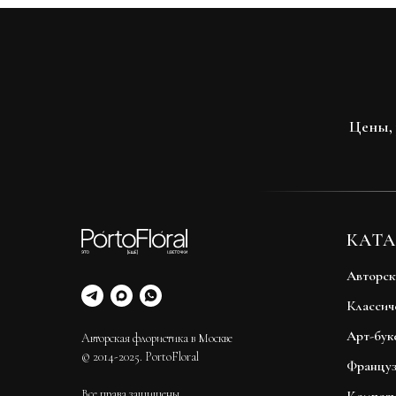
Цены, 
КАТА
Авторск
Классич
Арт-бук
Авторская флористика в Москве
© 2014-2025. PortoFloral
Француз
Все права защищены.