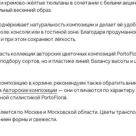
 и кремово-жёлтые тюльпаны в сочетании с белыми акц
льный весенний образ.
одчёркивает натуральность композиции и делает её удо
толе, консоли или в гостиной зоне. Благодаря продуманн
и при этом сохраняют лёгкость.
сть коллекции авторских цветочных композиций PortoFlo
 подбору сортов, но и пластике линий, балансу высоты и
композицию в корзине, рекомендуем также обратить вни
ла
Авторские композиции
— они отличаются по характеру 
ой стилистикой PortoFloral.
ляется по Москве и Московской области. Цветы трансп
нием формы и свежести.