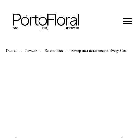
Главная
→
Каталог
→
Композиции
→
Авторская композиция «Ivory Maxi»