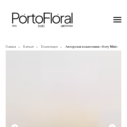
Главная
→
Каталог
→
Композиции
→
Авторская композиция «Ivory Mini»