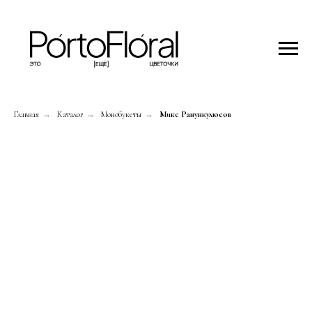
Главная
→
Каталог
→
Монобукеты
→
Микс Ранункулюсов