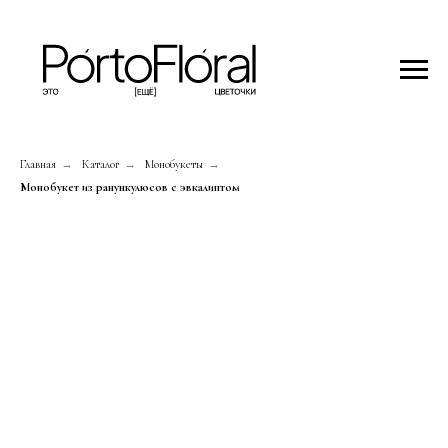
Главная
→
Каталог
→
Монобукеты
→
Монобукет из ранункулюсов с эвкалиптом