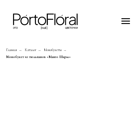
Главная
→
Каталог
→
Монобукеты
→
Монобукет из тюльпанов «Манго Шарм»